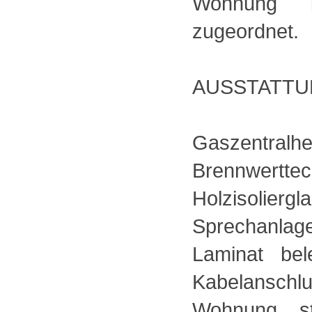
Wohnung i
zugeordnet.
AUSSTATTU
Gaszent
Brennwer
Holzisoliergl
Sprechanlag
Laminat bele
Kabelansch
Wohnung s