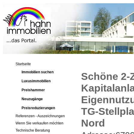
Startseite
Immobilien suchen
Schöne 2-Z
Luxusimmobilien
Kapitalanl
Preishammer
Eigennutz
Neuzugänge
TG-Stellpl
Preisreduzierungen
Referenzen - Auszeichnungen
Nord
Wenn Sie verkaufen möchten
Technische Beratung