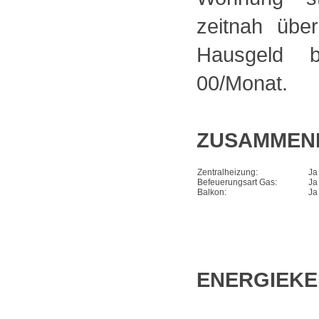
zeitnah üb
Hausgeld 
00/Monat.
ZUSAMMEN
Zentralheizung:
Ja
Befeuerungsart Gas:
Ja
Balkon:
Ja
ENERGIEK