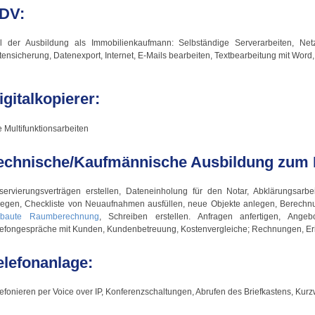
DV:
el der Ausbildung als Immobilienkaufmann: Selbständige Serverarbeiten, Netz
ensicherung, Datenexport, Internet, E-Mails bearbeiten, Textbearbeitung mit Word
igitalkopierer:
e Multifunktionsarbeiten
echnische/Kaufmännische Ausbildung zum
servierungsverträgen erstellen, Dateneinholung für den Notar, Abklärungsarb
legen, Checkliste von Neuaufnahmen ausfüllen, neue Objekte anlegen, Berech
baute Raumberechnung
, Schreiben erstellen. Anfragen anfertigen, Angeb
lefongespräche mit Kunden, Kundenbetreuung, Kostenvergleiche; Rechnungen, Er
elefonanlage:
efonieren per Voice over IP, Konferenzschaltungen, Abrufen des Briefkastens, Kur