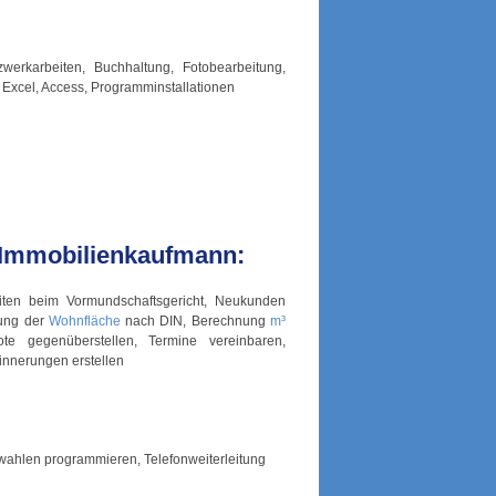
werkarbeiten, Buchhaltung, Fotobearbeitung,
, Excel, Access, Programminstallationen
 Immobilienkaufmann:
eiten beim Vormundschaftsgericht, Neukunden
nung der
Wohnfläche
nach DIN, Berechnung
m³
ote gegenüberstellen, Termine vereinbaren,
innerungen erstellen
zwahlen programmieren, Telefonweiterleitung