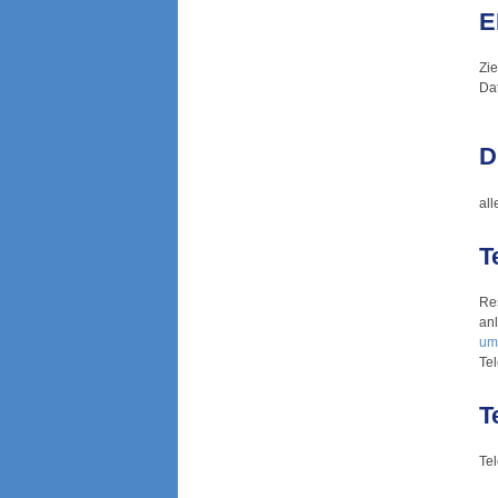
E
Zi
Dat
D
all
T
Re
an
um
Te
T
Tel