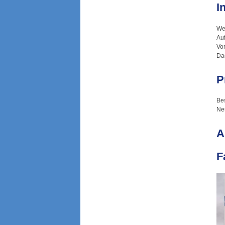
I
We
Au
Vor
Dac
P
Be
Ne
A
F