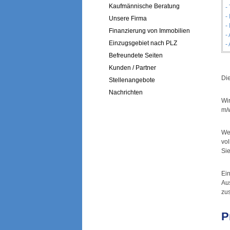
Kaufmännische Beratung
-
-
Unsere Firma
-
Finanzierung von Immobilien
-
Einzugsgebiet nach PLZ
-
Befreundete Seiten
Kunden / Partner
Di
Stellenangebote
Nachrichten
Wi
m/
We
vol
Si
Ei
Au
zus
P