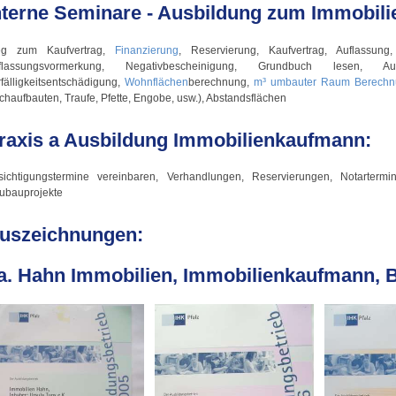
nterne Seminare - Ausbildung zum Immobil
g zum Kaufvertrag,
Finanzierung
, Reservierung, Kaufvertrag, Auflassung, 
flassungsvormerkung, Negativbescheinigung, Grundbuch lesen, Aufla
fälligkeitsentschädigung,
Wohnflächen
berechnung,
m³ umbauter Raum Berechn
haufbauten, Traufe, Pfette, Engobe, usw.), Abstandsflächen
raxis a Ausbildung Immobilienkaufmann:
sichtigungstermine vereinbaren, Verhandlungen, Reservierungen, Notartermi
ubauprojekte
uszeichnungen:
a. Hahn Immobilien, Immobilienkaufmann,