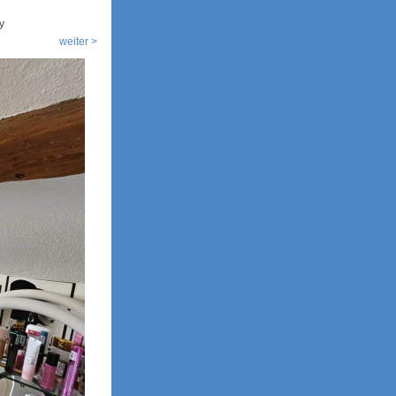
y
weiter >