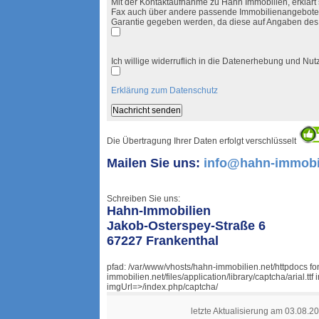
Mit der Kontaktaufnahme zu Hahn Immobilien, erklärt s
Fax auch über andere passende Immobilienangebote i
Garantie gegeben werden, da diese auf Angaben des
Ich willige widerruflich in die Datenerhebung und N
Erklärung zum Datenschutz
Die Übertragung Ihrer Daten erfolgt verschlüsselt
Mailen Sie uns:
info@hahn-immobil
Schreiben Sie uns:
Hahn-Immobilien
Jakob-Osterspey-Straße 6
67227 Frankenthal
pfad: /var/www/vhosts/hahn-immobilien.net/httpdocs f
immobilien.net/files/application/library/captcha/arial.
imgUrl=>/index.php/captcha/
letzte Aktualisierung am 03.08