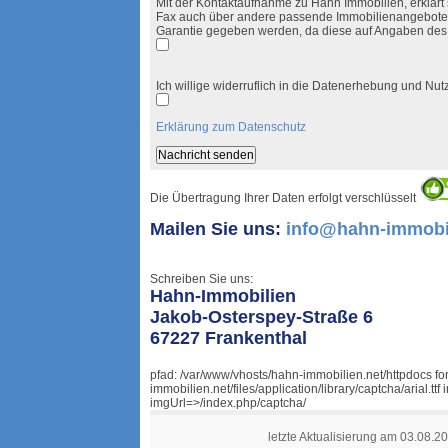
Mit der Kontaktaufnahme zu Hahn Immobilien, erklärt s
Fax auch über andere passende Immobilienangebote i
Garantie gegeben werden, da diese auf Angaben des
Ich willige widerruflich in die Datenerhebung und N
Erklärung zum Datenschutz
Die Übertragung Ihrer Daten erfolgt verschlüsselt
Mailen Sie uns:
info@hahn-immobil
Schreiben Sie uns:
Hahn-Immobilien
Jakob-Osterspey-Straße 6
67227 Frankenthal
pfad: /var/www/vhosts/hahn-immobilien.net/httpdocs f
immobilien.net/files/application/library/captcha/arial.
imgUrl=>/index.php/captcha/
letzte Aktualisierung am 03.08