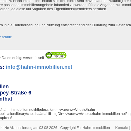
hme zu Hahn Immobilien, erklärt sich der Interessent einverstanden zukünftig per 
e passende Immobilienangebote informiert zu werden. Für die Angaben zur Immob
erden, da diese auf Angaben des Eigentümers/Vermieters beruhen.
flich in die Datenerhebung und Nutzung entsprechnend der Erklärung zum Datenschu
nschutz
 Daten erfolgt verschlüsselt
ns:
info@hahn-immobilien.net
lien
pey-Straße 6
nthal
s/hahn-immobilien.net/httpdocs font =>/var/www/vhosts/hahn-
application/library/captcha/arial.ttf imgDir=>/var/www/vhosts/hahn-immobilien.net/ht
aptcha/
letzte Aktualisierung am 03.08.2026 - Copyright Fa. Hahn-Immobilien
Kontakt
|