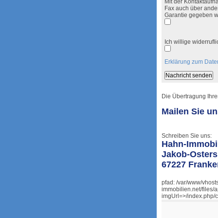
Mit der Kontaktaufna
Fax auch über ander
Garantie gegeben w
Ich willige widerru
Erklärung zum Date
Die Übertragung Ihrer
Mailen Sie u
Schreiben Sie uns:
Hahn-Immobi
Jakob-Osters
67227 Franke
pfad: /var/www/vhost
immobilien.net/files/
imgUrl=>/index.php/c