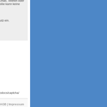
Email, Telefon oder
ilie kann keine
tz ein.
tpdocs/captcha/
AGB
|
Impressum