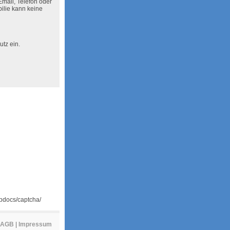
Email, Telefon oder
ilie kann keine
tz ein.
tpdocs/captcha/
AGB
|
Impressum