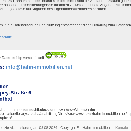
hme zu Hahn Immobilien, erklärt sich der Interessent einverstanden zukünftig per 
e passende Immobilienangebote informiert zu werden. Für die Angaben zur Immob
erden, da diese auf Angaben des Eigentümers/Vermieters beruhen.
flich in die Datenerhebung und Nutzung entsprechnend der Erklärung zum Datenschu
nschutz
 Daten erfolgt verschlüsselt
ns:
info@hahn-immobilien.net
lien
pey-Straße 6
nthal
s/hahn-immobilien.net/httpdocs font =>/var/www/vhosts/hahn-
application/library/captcha/arial.ttf imgDir=>/var/www/vhosts/hahn-immobilien.net/ht
aptcha/
letzte Aktualisierung am 03.08.2026 - Copyright Fa. Hahn-Immobilien
Kontakt
|