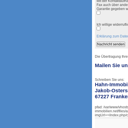
Mit der Kontaktaufna
Fax auch über ander
Garantie gegeben w
Ich willige widerru
Erklärung zum Date
Die Übertragung Ihrer
Mailen Sie u
Schreiben Sie uns:
Hahn-Immobi
Jakob-Osters
67227 Franke
pfad: /var/www/vhost
immobilien.net/files/
imgUrl=>/index.php/c