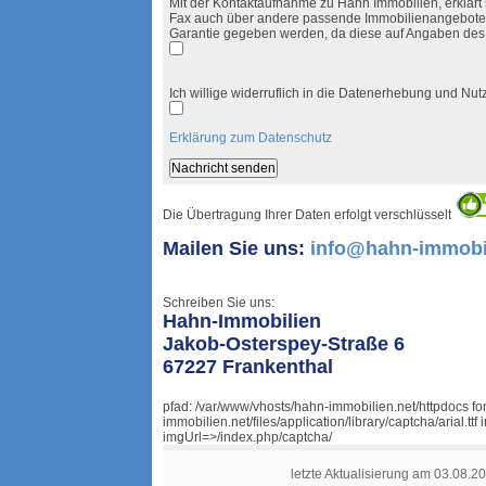
Mit der Kontaktaufnahme zu Hahn Immobilien, erklärt s
Fax auch über andere passende Immobilienangebote i
Garantie gegeben werden, da diese auf Angaben des
Ich willige widerruflich in die Datenerhebung und N
Erklärung zum Datenschutz
Die Übertragung Ihrer Daten erfolgt verschlüsselt
Mailen Sie uns:
info@hahn-immobil
Schreiben Sie uns:
Hahn-Immobilien
Jakob-Osterspey-Straße 6
67227 Frankenthal
pfad: /var/www/vhosts/hahn-immobilien.net/httpdocs f
immobilien.net/files/application/library/captcha/arial.
imgUrl=>/index.php/captcha/
letzte Aktualisierung am 03.08