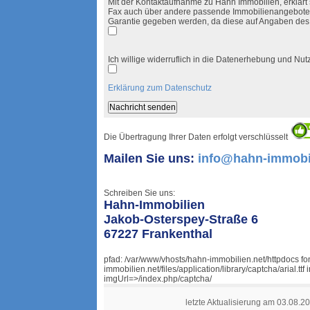
Mit der Kontaktaufnahme zu Hahn Immobilien, erklärt s
Fax auch über andere passende Immobilienangebote i
Garantie gegeben werden, da diese auf Angaben des
Ich willige widerruflich in die Datenerhebung und N
Erklärung zum Datenschutz
Die Übertragung Ihrer Daten erfolgt verschlüsselt
Mailen Sie uns:
info@hahn-immobil
Schreiben Sie uns:
Hahn-Immobilien
Jakob-Osterspey-Straße 6
67227 Frankenthal
pfad: /var/www/vhosts/hahn-immobilien.net/httpdocs f
immobilien.net/files/application/library/captcha/arial.
imgUrl=>/index.php/captcha/
letzte Aktualisierung am 03.08