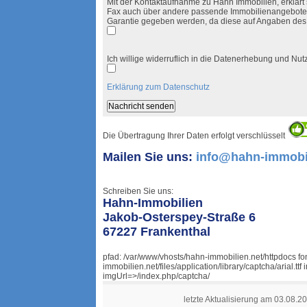
Mit der Kontaktaufnahme zu Hahn Immobilien, erklärt s
Fax auch über andere passende Immobilienangebote i
Garantie gegeben werden, da diese auf Angaben des
Ich willige widerruflich in die Datenerhebung und N
Erklärung zum Datenschutz
Die Übertragung Ihrer Daten erfolgt verschlüsselt
Mailen Sie uns:
info@hahn-immobil
Schreiben Sie uns:
Hahn-Immobilien
Jakob-Osterspey-Straße 6
67227 Frankenthal
pfad: /var/www/vhosts/hahn-immobilien.net/httpdocs f
immobilien.net/files/application/library/captcha/arial.
imgUrl=>/index.php/captcha/
letzte Aktualisierung am 03.08