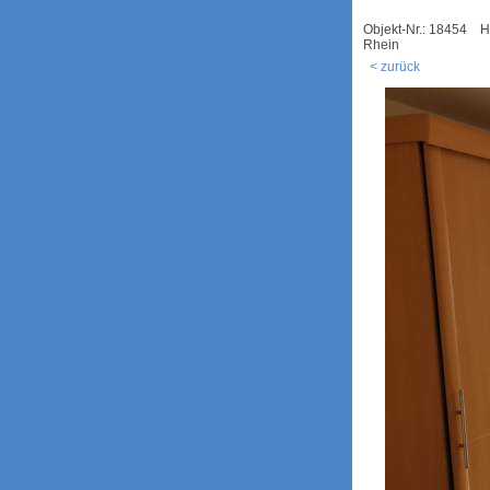
Objekt-Nr.: 18454 H
Rhein
< zurück