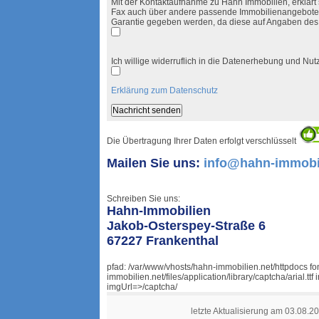
Mit der Kontaktaufnahme zu Hahn Immobilien, erklärt s
Fax auch über andere passende Immobilienangebote i
Garantie gegeben werden, da diese auf Angaben des
Ich willige widerruflich in die Datenerhebung und N
Erklärung zum Datenschutz
Die Übertragung Ihrer Daten erfolgt verschlüsselt
Mailen Sie uns:
info@hahn-immobil
Schreiben Sie uns:
Hahn-Immobilien
Jakob-Osterspey-Straße 6
67227 Frankenthal
pfad: /var/www/vhosts/hahn-immobilien.net/httpdocs f
immobilien.net/files/application/library/captcha/arial.
imgUrl=>/captcha/
letzte Aktualisierung am 03.08