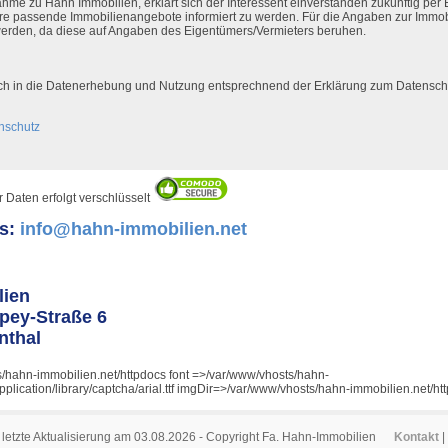
hme zu Hahn Immobilien, erklärt sich der Interessent einverstanden zukünftig per 
e passende Immobilienangebote informiert zu werden. Für die Angaben zur Immob
erden, da diese auf Angaben des Eigentümers/Vermieters beruhen.
flich in die Datenerhebung und Nutzung entsprechnend der Erklärung zum Datenschu
nschutz
 Daten erfolgt verschlüsselt
ns:
info@hahn-immobilien.net
lien
pey-Straße 6
nthal
s/hahn-immobilien.net/httpdocs font =>/var/www/vhosts/hahn-
application/library/captcha/arial.ttf imgDir=>/var/www/vhosts/hahn-immobilien.net/ht
letzte Aktualisierung am 03.08.2026 - Copyright Fa. Hahn-Immobilien
Kontakt
|