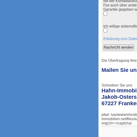
Mit der Kontaktaufna
Fax auch über ander
Garantie gegeben w
Ich willige widerru
Erklärung zum Date
Die Übertragung Ihrer
Mailen Sie u
Schreiben Sie uns:
Hahn-Immobi
Jakob-Osters
67227 Franke
pfad: /var/www/vhost
immobilien.net/files/
imgUrl=>/captcha/