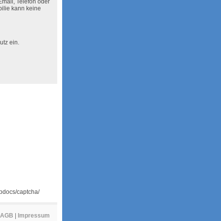
Email, Telefon oder
ilie kann keine
tz ein.
tpdocs/captcha/
AGB
|
Impressum