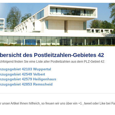
bersicht des Postleitzahlen-Gebietes 42
hfolgend finden Sie eine Liste aller Postleitzahlen aus dem PLZ-Gebiet 42:
nzugsgebiet 42103 Wuppertal
nzugsgebiet 42549 Velbert
nzugsgebiet 42579 Heiligenhaus
nzugsgebiet 42853 Remscheid
 unser Artikel Ihnen hilfreich, so freuen wir uns über ein +1 , tweet oder Like bei 