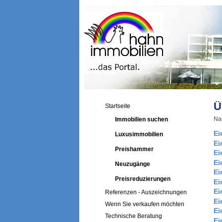
Ü
Startseite
Nac
Immobilien suchen
Ei
Luxusimmobilien
Ei
Preishammer
Ei
Ei
Neuzugänge
Ei
Preisreduzierungen
Ei
Ei
Referenzen - Auszeichnungen
Ei
Wenn Sie verkaufen möchten
Ei
Technische Beratung
Ei