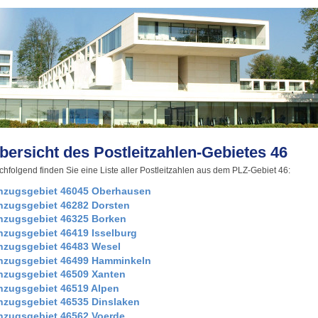
bersicht des Postleitzahlen-Gebietes 46
hfolgend finden Sie eine Liste aller Postleitzahlen aus dem PLZ-Gebiet 46:
nzugsgebiet 46045 Oberhausen
nzugsgebiet 46282 Dorsten
nzugsgebiet 46325 Borken
nzugsgebiet 46419 Isselburg
nzugsgebiet 46483 Wesel
nzugsgebiet 46499 Hamminkeln
nzugsgebiet 46509 Xanten
nzugsgebiet 46519 Alpen
nzugsgebiet 46535 Dinslaken
nzugsgebiet 46562 Voerde