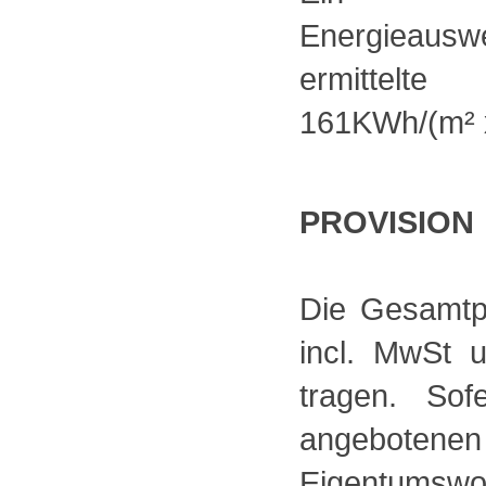
Energieauswe
ermittelte
161KWh/(m² x
PROVISION
Die Gesamtpr
incl. MwSt 
tragen. So
angebotene
Eigentums