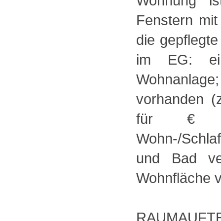
Wohnung ist
Fenstern mit 
die gepflegt
im EG: ein
Wohnanlag
vorhanden (z
für € 
Wohn-/Schla
und Bad ver
Wohnfläche v
RAUMAUFTE