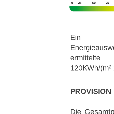
Ein verbr
Energieauswe
ermittelte
120KWh/(m² x
PROVISION
Die Gesamtpr