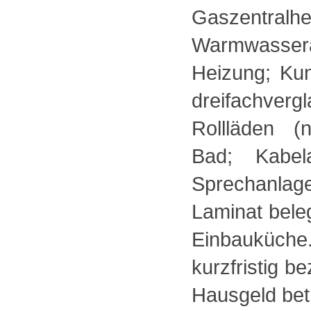
Gaszentralhe
Warmwassera
Heizung; Kuns
dreifachverg
Rollläden (
Bad; Kabel
Sprechanlag
Laminat beleg
Einbauküch
kurzfristig b
Hausgeld betr