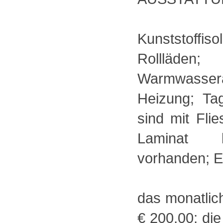
Kunststoffi
Rollläden;
Warmwassera
Heizung; Tag
sind mit Fli
Laminat b
vorhanden; E
das monatlic
€ 200,00; die