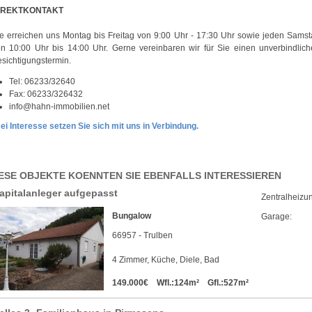
IREKTKONTAKT
e erreichen uns Montag bis Freitag von 9:00 Uhr - 17:30 Uhr sowie jeden Sams
n 10:00 Uhr bis 14:00 Uhr. Gerne vereinbaren wir für Sie einen unverbindlic
sichtigungstermin.
Tel: 06233/32640
Fax: 06233/326432
info@hahn-immobilien.net
ei Interesse setzen Sie sich mit uns in Verbindung.
ESE OBJEKTE KOENNTEN SIE EBENFALLS INTERESSIEREN
apitalanleger aufgepasst
Zentralheizu
Bungalow
Garage:
66957 - Trulben
4 Zimmer, Küche, Diele, Bad
149.000€
Wfl.:124m²
Gfl.:527m²