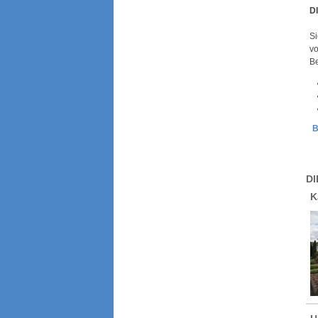
D
Si
vo
Be
B
DI
K