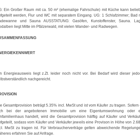
: Ein Großer Raum mit ca. 50 m² (ehemalige Fahrschule) mit Küche kann belie
fgeteilt werden, Flur und WC mit separatem Eingang. UG: 1 Schlafzimmer; Bad 
adewanne und Sauna AUSSTATUNG: Gasöfen, Kunstoffenster, Sauna. Lag
dalben liegt Mitte im Pfälzerwald, mit vielen Wander- und Radwegen.
USAMMENFASSUNG
NERGIEKENNWERT
n Energieausweis liegt z.Zt. leider noch nicht vor. Bei Bedarf wird dieser jed
lbstverständlich nachgereicht.
ROVISION
e Gesamtprovision beträgt 5.35% incl. MwSt und ist vom Käufer zu tragen. Sofern
ich bei der angebotenen Immobilie um eine Eigentumswohnung oder e
nfamilienhaus handelt, wird die Gesamtprovision hälftig auf Käufer und Verkäu
fgeteilt, sodass vom Käufer und Verkäufer jeweils eine Provison in Höhe von 2.
cl. MwSt zu tragen ist. Für Verbraucherverträge gelten abweichende Regelung
heres erfahren Sie auf Anfrage.