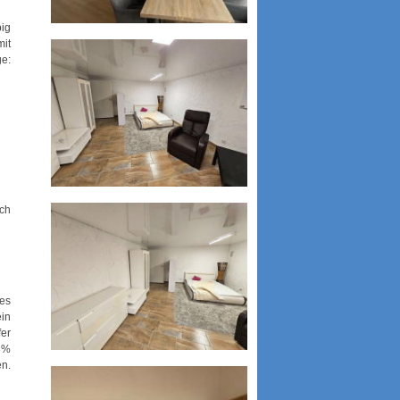
big
mit
e:
och
 es
in
fer
68%
en.