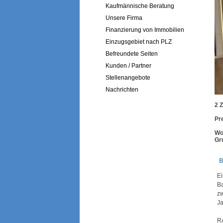
Kaufmännische Beratung
Unsere Firma
Finanzierung von Immobilien
Einzugsgebiet nach PLZ
Befreundete Seiten
Kunden / Partner
Stellenangebote
Nachrichten
2 
Pr
Wo
Gr
B
E
Ba
z
Ja
R