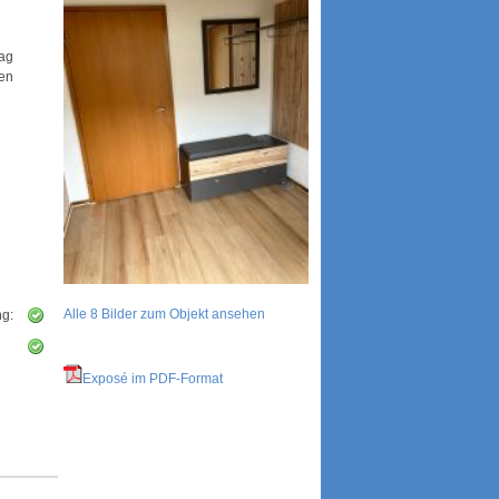
tag
hen
Alle 8 Bilder zum Objekt ansehen
ng:
Exposé im PDF-Format