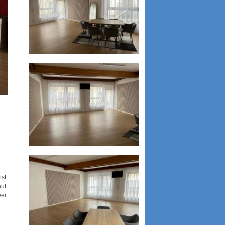
st
auf
ei