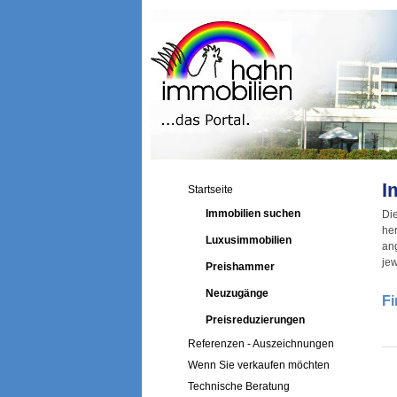
I
Startseite
Immobilien suchen
Di
he
Luxusimmobilien
an
jew
Preishammer
Neuzugänge
Fi
Preisreduzierungen
Referenzen - Auszeichnungen
Wenn Sie verkaufen möchten
Technische Beratung