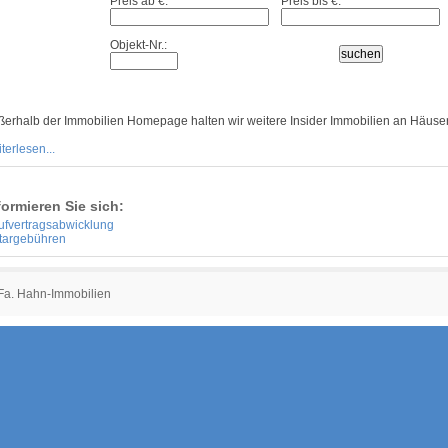
Preis ab €:
Preis bis €:
Objekt-Nr.:
ßerhalb der Immobilien Homepage halten wir weitere Insider Immobilien an Häuser
terlesen...
formieren Sie sich:
ufvertragsabwicklung
targebühren
 Fa. Hahn-Immobilien