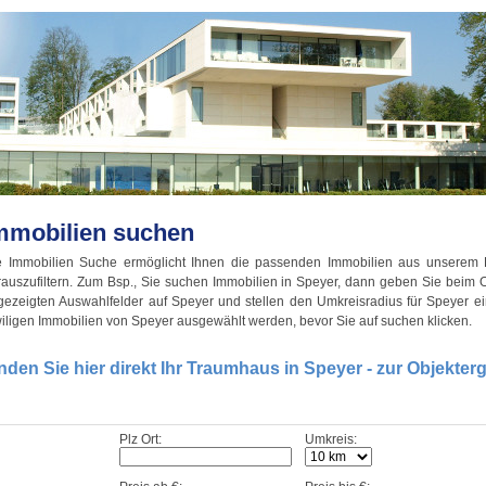
mmobilien suchen
e Immobilien Suche ermöglicht Ihnen die passenden Immobilien aus unserem
rauszufiltern. Zum Bsp., Sie suchen Immobilien in Speyer, dann geben Sie beim O
gezeigten Auswahlfelder auf Speyer und stellen den Umkreisradius für Speyer ein
iligen Immobilien von Speyer ausgewählt werden, bevor Sie auf suchen klicken.
nden Sie hier direkt Ihr Traumhaus in Speyer - zur Objekterg
Plz Ort:
Umkreis: