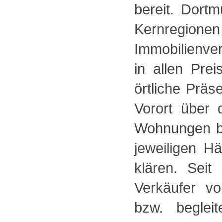
bereit. Dort
Kernregio
Immobilienve
in allen Pr
örtliche Präs
Vorort über 
Wohnungen be
jeweiligen 
klären. Sei
Verkäufer v
bzw. beglei