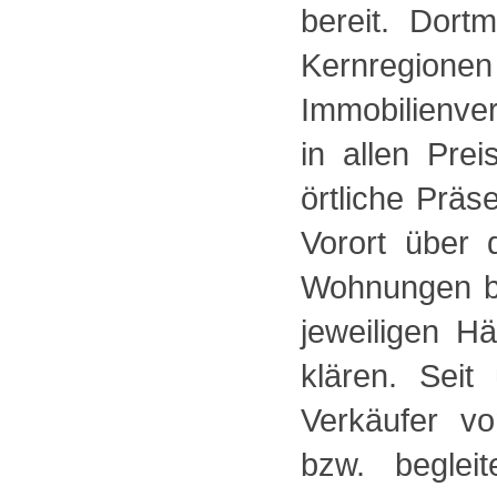
bereit. Dort
Kernregio
Immobilienve
in allen Pr
örtliche Präs
Vorort über 
Wohnungen be
jeweiligen 
klären. Sei
Verkäufer v
bzw. beglei