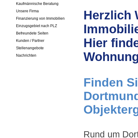
Kaufmännische Beratung
Herzlich
Unsere Firma
Finanzierung von Immobilien
Immobili
Einzugsgebiet nach PLZ
Befreundete Seiten
Hier find
Kunden / Partner
Stellenangebote
Wohnunge
Nachrichten
Finden Si
Dortmund 
Objekterg
Rund um Dort