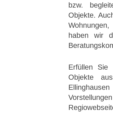
bzw. beglei
Objekte. Auc
Wohnungen, 
haben wir d
Beratungskomp
Erfüllen Si
Objekte au
Ellinghause
Vorstellunge
Regiowebs