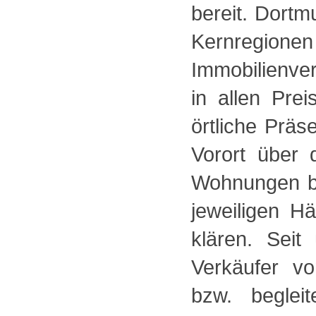
bereit. Dortm
Kernregio
Immobilienve
in allen Pr
örtliche Präs
Vorort über 
Wohnungen be
jeweiligen 
klären. Sei
Verkäufer v
bzw. beglei