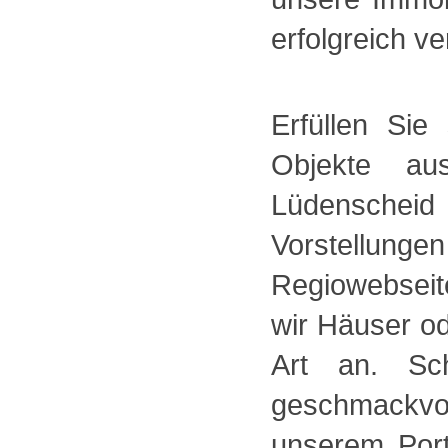
erfolgreich ve
Erfüllen Si
Objekte au
Lüdenscheid
Vorstellunge
Regiowebsei
wir Häuser o
Art an. Sc
geschmackvo
unserem Port