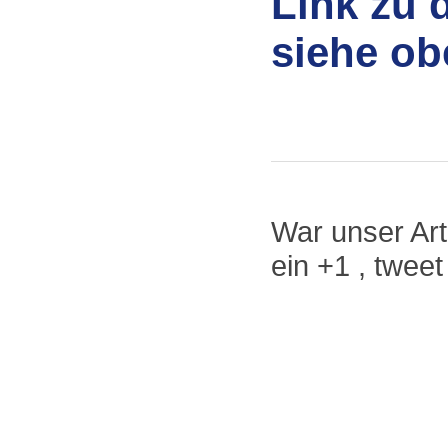
Link zu 
siehe ob
War unser Arti
ein +1 , twee