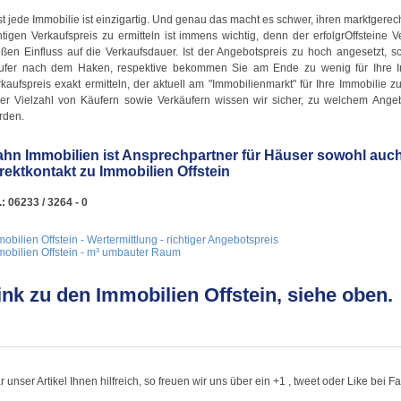
t jede Immobilie ist einzigartig. Und genau das macht es schwer, ihren marktgerec
htigen Verkaufspreis zu ermitteln ist immens wichtig, denn der erfolgrOffsteine V
ßen Einfluss auf die Verkaufsdauer. Ist der Angebotspreis zu hoch angesetzt, sc
ufer nach dem Haken, respektive bekommen Sie am Ende zu wenig für Ihre Im
kaufspreis exakt ermitteln, der aktuell am "Immobilienmarkt" für Ihre Immobilie
ner Vielzahl von Käufern sowie Verkäufern wissen wir sicher, zu welchem Angebo
rden.
hn Immobilien ist Ansprechpartner für Häuser sowohl auch
rektkontakt zu Immobilien Offstein
.: 06233 / 3264 - 0
obilien Offstein - Wertermittlung - richtiger Angebotspreis
mobilien Offstein - m³ umbauter Raum
ink zu den Immobilien Offstein, siehe oben.
 unser Artikel Ihnen hilfreich, so freuen wir uns über ein +1 , tweet oder Like bei 