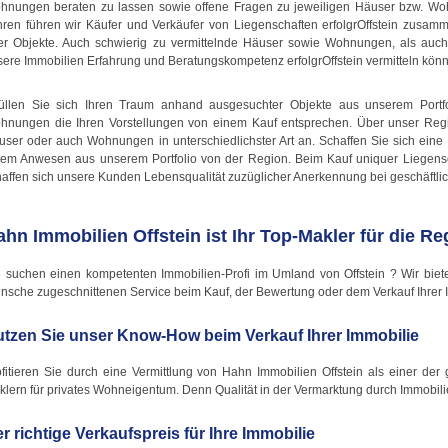
hnungen beraten zu lassen sowie offene Fragen zu jeweiligen Häuser bzw. Woh
hren führen wir Käufer und Verkäufer von Liegenschaften erfolgrOffstein zusam
rer Objekte. Auch schwierig zu vermittelnde Häuser sowie Wohnungen, als auc
sere Immobilien Erfahrung und Beratungskompetenz erfolgrOffstein vermitteln kön
füllen Sie sich Ihren Traum anhand ausgesuchter Objekte aus unserem Portfo
hnungen die Ihren Vorstellungen von einem Kauf entsprechen. Über unser Re
user oder auch Wohnungen in unterschiedlichster Art an. Schaffen Sie sich ein
nem Anwesen aus unserem Portfolio von der Region. Beim Kauf uniquer Liegensch
haffen sich unsere Kunden Lebensqualität zuzüglicher Anerkennung bei geschäftli
ahn Immobilien Offstein ist Ihr Top-Makler für die Re
e suchen einen kompetenten Immobilien-Profi im Umland von Offstein ? Wir biete
nsche zugeschnittenen Service beim Kauf, der Bewertung oder dem Verkauf Ihrer I
tzen Sie unser Know-How beim Verkauf Ihrer Immobilie
fitieren Sie durch eine Vermittlung von Hahn Immobilien Offstein als einer der 
lern für privates Wohneigentum. Denn Qualität in der Vermarktung durch Immobilie
r richtige Verkaufspreis für Ihre Immobilie