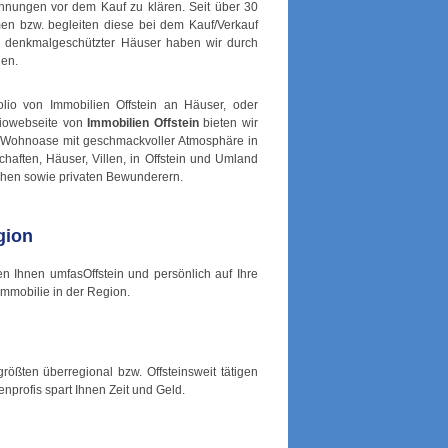
nungen vor dem Kauf zu klären. Seit über 30
men bzw. begleiten diese bei dem Kauf/Verkauf
h denkmalgeschützter Häuser haben wir durch
nen.
lio von Immobilien Offstein an Häuser, oder
giowebseite von
Immobilien Offstein
bieten wir
e Wohnoase mit geschmackvoller Atmosphäre in
aften, Häuser, Villen, in Offstein und Umland
chen sowie privaten Bewunderern.
gion
n Ihnen umfasOffstein und persönlich auf Ihre
mmobilie in der Region.
größten überregional bzw. Offsteinsweit tätigen
nprofis spart Ihnen Zeit und Geld.