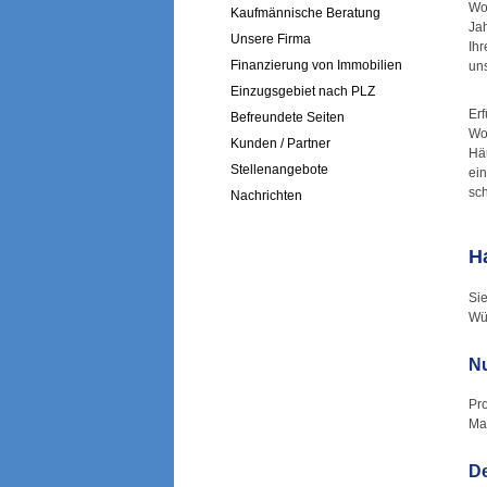
Wo
Kaufmännische Beratung
Ja
Unsere Firma
Ih
Finanzierung von Immobilien
un
Einzugsgebiet nach PLZ
Er
Befreundete Seiten
Wo
Kunden / Partner
Hä
Stellenangebote
ei
sc
Nachrichten
H
Si
Wü
Nu
Pro
Mak
De