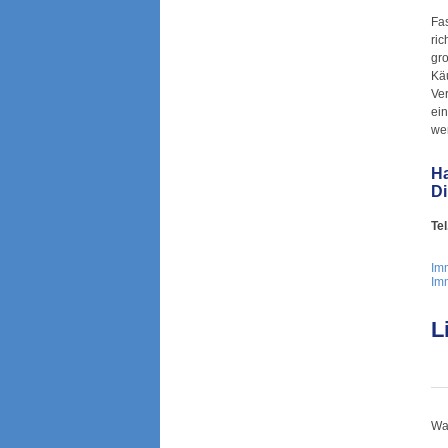
Fas
ric
gro
Kä
Ver
ei
we
Ha
Di
Tel
Imm
Im
L
War