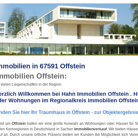
mmobilien in 67591 Offstein
mmobilien Offstein:
 vielen Liegenschaften in der Region.
erzlich Willkommen bei Hahn Immobilien Offstein . Hi
der Wohnungen im Regionalkreis Immobilien Offstei
nden Sie hier Ihr Traumhaus in Offstein - zur Objektergebnis
nd um
Offstein
halten wir eine große Auswahl an Wohnungen oder Häuser für Sie 
elen Kernregionen in Deutschland in Sachen
Immobilienverkauf
. Wir bieten Häus
f an. Durch unsere örtliche Präsenz bieten wir Kunden die Möglichkeit sich Voro