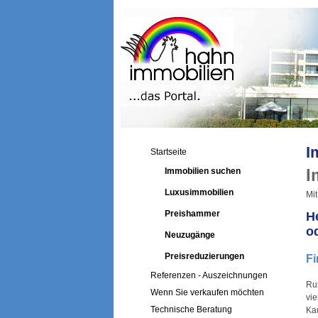
I
Startseite
I
Immobilien suchen
Luxusimmobilien
Mit
Preishammer
H
o
Neuzugänge
Preisreduzierungen
Fi
Referenzen - Auszeichnungen
Ru
Wenn Sie verkaufen möchten
vi
Technische Beratung
Kau