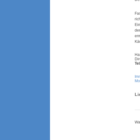
Fas
ric
Ein
de
erm
Käu
Ha
Dir
Tel
Imm
Mo
Li
War