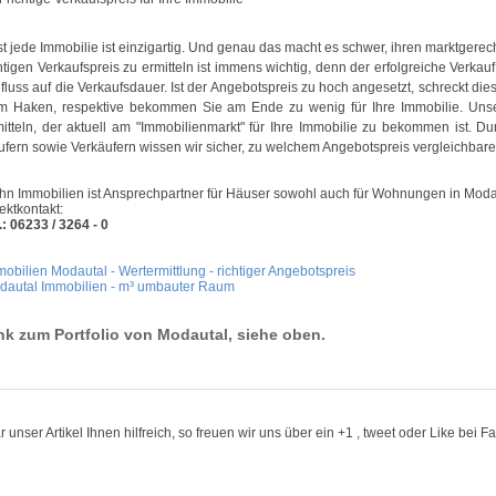
t jede Immobilie ist einzigartig. Und genau das macht es schwer, ihren marktgerec
htigen Verkaufspreis zu ermitteln ist immens wichtig, denn der erfolgreiche Verkauf
fluss auf die Verkaufsdauer. Ist der Angebotspreis zu hoch angesetzt, schreckt dies
m Haken, respektive bekommen Sie am Ende zu wenig für Ihre Immobilie. Uns
itteln, der aktuell am "Immobilienmarkt" für Ihre Immobilie zu bekommen ist. Du
fern sowie Verkäufern wissen wir sicher, zu welchem Angebotspreis vergleichbare
hn Immobilien ist Ansprechpartner für Häuser sowohl auch für Wohnungen in Moda
ektkontakt:
.: 06233 / 3264 - 0
obilien Modautal - Wertermittlung - richtiger Angebotspreis
dautal Immobilien - m³ umbauter Raum
nk zum Portfolio von Modautal, siehe oben.
 unser Artikel Ihnen hilfreich, so freuen wir uns über ein +1 , tweet oder Like bei 