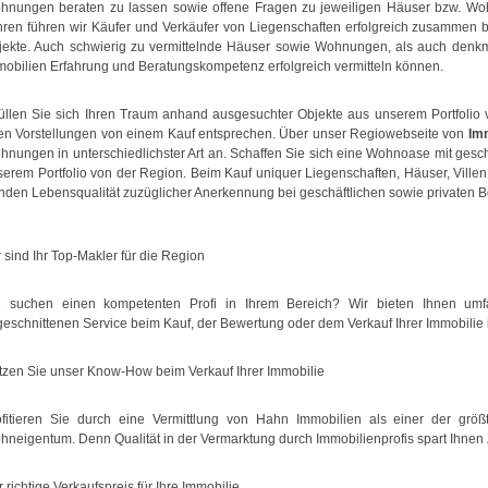
hnungen beraten zu lassen sowie offene Fragen zu jeweiligen Häuser bzw. Woh
hren führen wir Käufer und Verkäufer von Liegenschaften erfolgreich zusammen bz
jekte. Auch schwierig zu vermittelnde Häuser sowie Wohnungen, als auch denk
mobilien Erfahrung und Beratungskompetenz erfolgreich vermitteln können.
füllen Sie sich Ihren Traum anhand ausgesuchter Objekte aus unserem Portfoli
ren Vorstellungen von einem Kauf entsprechen. Über unser Regiowebseite von
Im
hnungen in unterschiedlichster Art an. Schaffen Sie sich eine Wohnoase mit ge
serem Portfolio von der Region. Beim Kauf uniquer Liegenschaften, Häuser, Ville
nden Lebensqualität zuzüglicher Anerkennung bei geschäftlichen sowie privaten 
 sind Ihr Top-Makler für die Region
e suchen einen kompetenten Profi in Ihrem Bereich? Wir bieten Ihnen um
eschnittenen Service beim Kauf, der Bewertung oder dem Verkauf Ihrer Immobilie 
tzen Sie unser Know-How beim Verkauf Ihrer Immobilie
ofitieren Sie durch eine Vermittlung von Hahn Immobilien als einer der größt
neigentum. Denn Qualität in der Vermarktung durch Immobilienprofis spart Ihnen 
 richtige Verkaufspreis für Ihre Immobilie