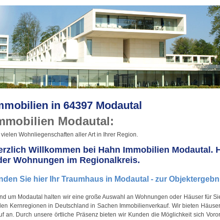
mmobilien in 64397 Modautal
mmobilien Modautal:
 vielen Wohnliegenschaften aller Art in Ihrer Region.
erzlich Willkommen bei Hahn Immobilien Modautal. Hi
der Wohnungen im Regionalkreis.
nden Sie hier Ihr Traumhaus in Modautal - zur Objektergebni
nd um Modautal halten wir eine große Auswahl an Wohnungen oder Häuser für Sie 
elen Kernregionen in Deutschland in Sachen Immobilienverkauf. Wir bieten Häus
f an. Durch unsere örtliche Präsenz bieten wir Kunden die Möglichkeit sich Voro