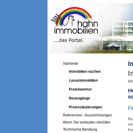
I
Startseite
I
Immobilien suchen
Luxusimmobilien
Mit
Preishammer
H
o
Neuzugänge
Preisreduzierungen
Fi
Referenzen - Auszeichnungen
Ru
Wenn Sie verkaufen möchten
vi
Technische Beratung
Kau