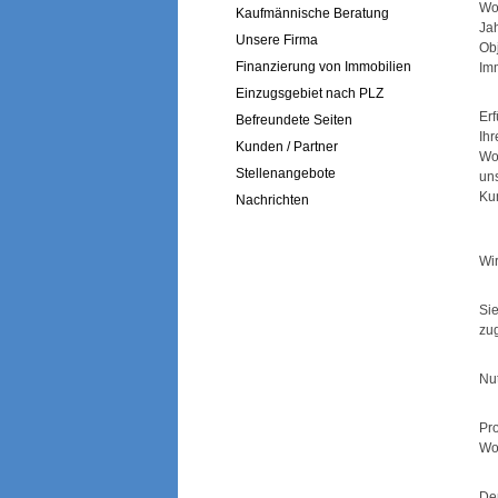
Wo
Kaufmännische Beratung
Ja
Unsere Firma
Ob
Finanzierung von Immobilien
Im
Einzugsgebiet nach PLZ
Er
Befreundete Seiten
Ih
Kunden / Partner
Wo
Stellenangebote
un
Ku
Nachrichten
Wir
Si
zug
Nu
Pr
Woh
Der