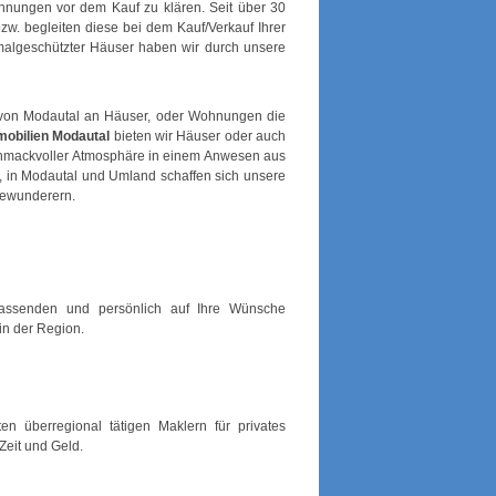
nungen vor dem Kauf zu klären. Seit über 30
w. begleiten diese bei dem Kauf/Verkauf Ihrer
malgeschützter Häuser haben wir durch unsere
o von Modautal an Häuser, oder Wohnungen die
mobilien Modautal
bieten wir Häuser oder auch
schmackvoller Atmosphäre in einem Anwesen aus
n, in Modautal und Umland schaffen sich unsere
Bewunderern.
fassenden und persönlich auf Ihre Wünsche
in der Region.
en überregional tätigen Maklern für privates
Zeit und Geld.