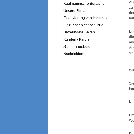
An
Kaufmännische Beratung
zu
Unsere Firma
de
Finanzierung von Immobilien
ha
Einzugsgebiet nach PLZ
Er
Befreundete Seiten
di
Kunden / Partner
od
Stellenangebote
An
sc
Nachrichten
Wir
Si
Ih
Nu
Pr
Woh
Der