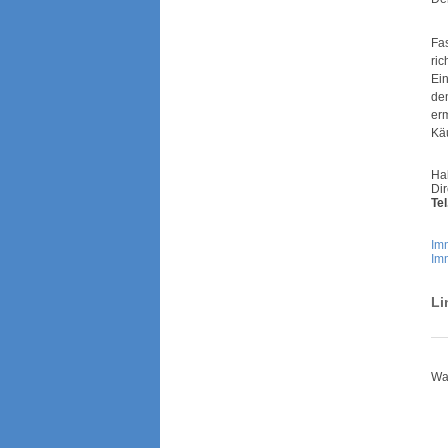
Fas
ric
Ein
de
erm
Käu
Ha
Dir
Tel
Imm
Im
Li
War