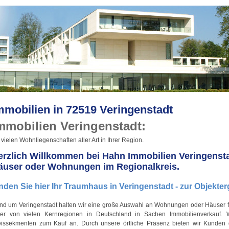
mmobilien in 72519 Veringenstadt
mmobilien Veringenstadt:
 vielen Wohnliegenschaften aller Art in Ihrer Region.
erzlich Willkommen bei Hahn Immobilien Veringenstad
äuser oder Wohnungen im Regionalkreis.
nden Sie hier Ihr Traumhaus in Veringenstadt - zur Objekter
nd um Veringenstadt halten wir eine große Auswahl an Wohnungen oder Häuser für
ner von vielen Kernregionen in Deutschland in Sachen Immobilienverkauf.
eissekmenten zum Kauf an. Durch unsere örtliche Präsenz bieten wir Kunden di