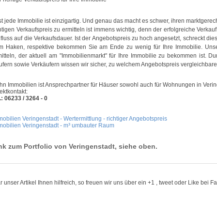
t jede Immobilie ist einzigartig. Und genau das macht es schwer, ihren marktgerec
htigen Verkaufspreis zu ermitteln ist immens wichtig, denn der erfolgreiche Verkauf
fluss auf die Verkaufsdauer. Ist der Angebotspreis zu hoch angesetzt, schreckt dies
m Haken, respektive bekommen Sie am Ende zu wenig für Ihre Immobilie. Uns
itteln, der aktuell am "Immobilienmarkt" für Ihre Immobilie zu bekommen ist. Du
fern sowie Verkäufern wissen wir sicher, zu welchem Angebotspreis vergleichbare
hn Immobilien ist Ansprechpartner für Häuser sowohl auch für Wohnungen in Verin
ektkontakt:
.: 06233 / 3264 - 0
obilien Veringenstadt - Wertermittlung - richtiger Angebotspreis
mobilien Veringenstadt - m³ umbauter Raum
nk zum Portfolio von Veringenstadt, siehe oben.
 unser Artikel Ihnen hilfreich, so freuen wir uns über ein +1 , tweet oder Like bei 