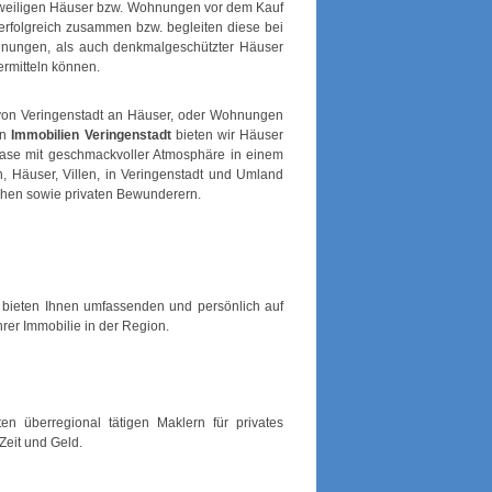
eweiligen Häuser bzw. Wohnungen vor dem Kauf
 erfolgreich zusammen bzw. begleiten diese bei
ohnungen, als auch denkmalgeschützter Häuser
rmitteln können.
 von Veringenstadt an Häuser, oder Wohnungen
on
Immobilien Veringenstadt
bieten wir Häuser
oase mit geschmackvoller Atmosphäre in einem
 Häuser, Villen, in Veringenstadt und Umland
chen sowie privaten Bewunderern.
 bieten Ihnen umfassenden und persönlich auf
rer Immobilie in der Region.
en überregional tätigen Maklern für privates
Zeit und Geld.