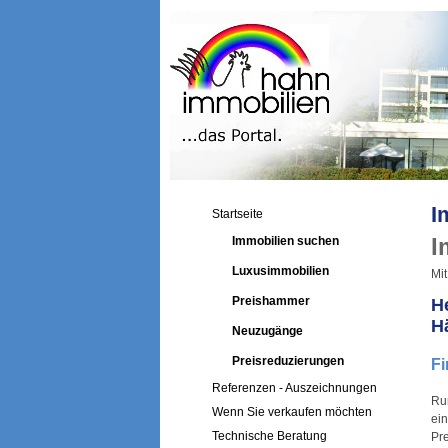
I
Startseite
I
Immobilien suchen
Luxusimmobilien
Mit
Preishammer
H
H
Neuzugänge
Preisreduzierungen
Fi
Referenzen - Auszeichnungen
Ru
Wenn Sie verkaufen möchten
ei
Technische Beratung
Pr