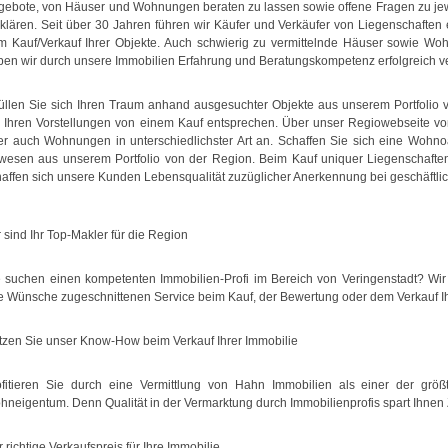
gebote, von Häuser und Wohnungen beraten zu lassen sowie offene Fragen zu j
 klären. Seit über 30 Jahren führen wir Käufer und Verkäufer von Liegenschaften
m Kauf/Verkauf Ihrer Objekte. Auch schwierig zu vermittelnde Häuser sowie W
ben wir durch unsere Immobilien Erfahrung und Beratungskompetenz erfolgreich ve
füllen Sie sich Ihren Traum anhand ausgesuchter Objekte aus unserem Portfolio
e Ihren Vorstellungen von einem Kauf entsprechen. Über unser Regiowebseite v
er auch Wohnungen in unterschiedlichster Art an. Schaffen Sie sich eine Wohn
wesen aus unserem Portfolio von der Region. Beim Kauf uniquer Liegenschaften,
haffen sich unsere Kunden Lebensqualität zuzüglicher Anerkennung bei geschäftli
 sind Ihr Top-Makler für die Region
e suchen einen kompetenten Immobilien-Profi im Bereich von Veringenstadt? Wir
re Wünsche zugeschnittenen Service beim Kauf, der Bewertung oder dem Verkauf Ih
tzen Sie unser Know-How beim Verkauf Ihrer Immobilie
ofitieren Sie durch eine Vermittlung von Hahn Immobilien als einer der größt
neigentum. Denn Qualität in der Vermarktung durch Immobilienprofis spart Ihnen 
 richtige Verkaufspreis für Ihre Immobilie