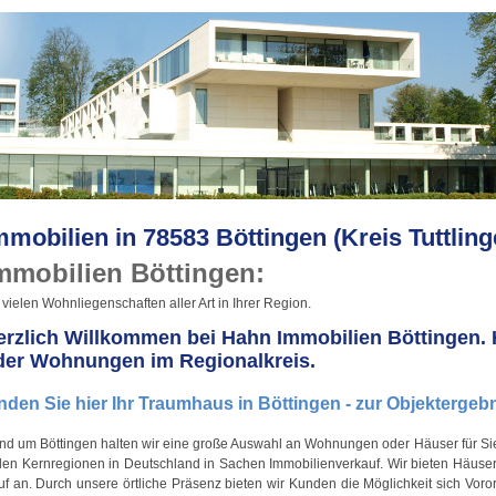
mmobilien in 78583 Böttingen (Kreis Tuttling
mmobilien Böttingen:
 vielen Wohnliegenschaften aller Art in Ihrer Region.
erzlich Willkommen bei Hahn Immobilien Böttingen. H
der Wohnungen im Regionalkreis.
nden Sie hier Ihr Traumhaus in Böttingen - zur Objektergebn
nd um Böttingen halten wir eine große Auswahl an Wohnungen oder Häuser für Sie 
elen Kernregionen in Deutschland in Sachen Immobilienverkauf. Wir bieten Häus
f an. Durch unsere örtliche Präsenz bieten wir Kunden die Möglichkeit sich Voro