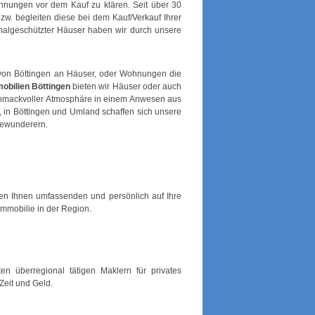
nungen vor dem Kauf zu klären. Seit über 30
w. begleiten diese bei dem Kauf/Verkauf Ihrer
malgeschützter Häuser haben wir durch unsere
 von Böttingen an Häuser, oder Wohnungen die
obilien Böttingen
bieten wir Häuser oder auch
schmackvoller Atmosphäre in einem Anwesen aus
, in Böttingen und Umland schaffen sich unsere
Bewunderern.
ten Ihnen umfassenden und persönlich auf Ihre
mmobilie in der Region.
en überregional tätigen Maklern für privates
Zeit und Geld.