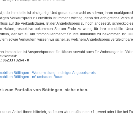
t jede Immobilie ist einzigartig. Und genau das macht es schwer, ihren marktgerec
htigen Verkaufspreis zu ermitteln ist immens wichtig, denn der erfolgreiche Verkauf
fluss auf die Verkaufsdauer. Ist der Angebotspreis zu hoch angesetzt, schreckt dies
m Haken, respektive bekommen Sie am Ende zu wenig für Ihre Immobilie. Uns
itteln, der aktuell am "Immobilienmarkt" für Ihre Immobilie zu bekommen ist. Du
fern sowie Verkäufern wissen wir sicher, zu welchem Angebotspreis vergleichbare
hn Immobilien ist Ansprechpartner für Häuser sowohl auch für Wohnungen in Bötti
ektkontakt:
.: 06233 / 3264 - 0
obilien Böttingen - Wertermittlung - richtiger Angebotspreis
mobilien Böttingen - m³ umbauter Raum
nk zum Portfolio von Böttingen, siehe oben.
 unser Artikel Ihnen hilfreich, so freuen wir uns über ein +1 , tweet oder Like bei 