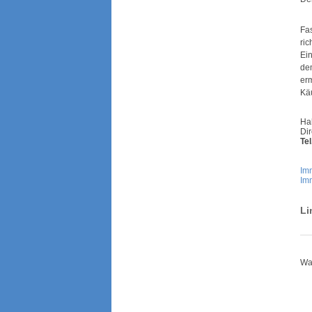
Fas
ric
Ein
de
erm
Käu
Ha
Dir
Tel
Imm
Im
Li
War