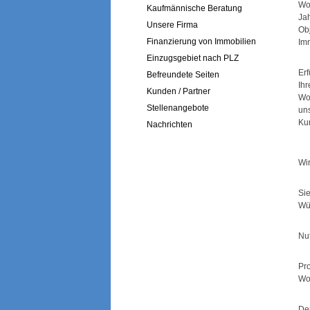
Wo
Kaufmännische Beratung
Ja
Unsere Firma
Ob
Finanzierung von Immobilien
Im
Einzugsgebiet nach PLZ
Er
Befreundete Seiten
Ih
Kunden / Partner
Wo
Stellenangebote
uns
Ku
Nachrichten
Wir
Si
Wü
Nu
Pr
Woh
Der