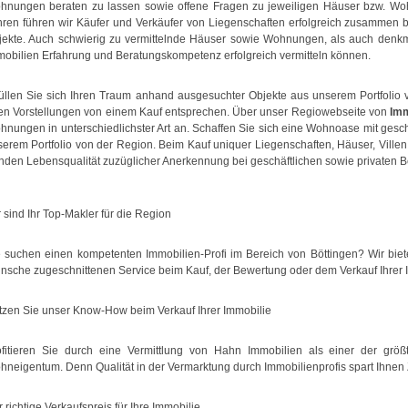
hnungen beraten zu lassen sowie offene Fragen zu jeweiligen Häuser bzw. Woh
hren führen wir Käufer und Verkäufer von Liegenschaften erfolgreich zusammen bz
jekte. Auch schwierig zu vermittelnde Häuser sowie Wohnungen, als auch denk
mobilien Erfahrung und Beratungskompetenz erfolgreich vermitteln können.
füllen Sie sich Ihren Traum anhand ausgesuchter Objekte aus unserem Portfolio
ren Vorstellungen von einem Kauf entsprechen. Über unser Regiowebseite von
Imm
hnungen in unterschiedlichster Art an. Schaffen Sie sich eine Wohnoase mit ge
erem Portfolio von der Region. Beim Kauf uniquer Liegenschaften, Häuser, Villen
nden Lebensqualität zuzüglicher Anerkennung bei geschäftlichen sowie privaten 
 sind Ihr Top-Makler für die Region
e suchen einen kompetenten Immobilien-Profi im Bereich von Böttingen? Wir bie
nsche zugeschnittenen Service beim Kauf, der Bewertung oder dem Verkauf Ihrer I
tzen Sie unser Know-How beim Verkauf Ihrer Immobilie
ofitieren Sie durch eine Vermittlung von Hahn Immobilien als einer der größt
neigentum. Denn Qualität in der Vermarktung durch Immobilienprofis spart Ihnen 
 richtige Verkaufspreis für Ihre Immobilie