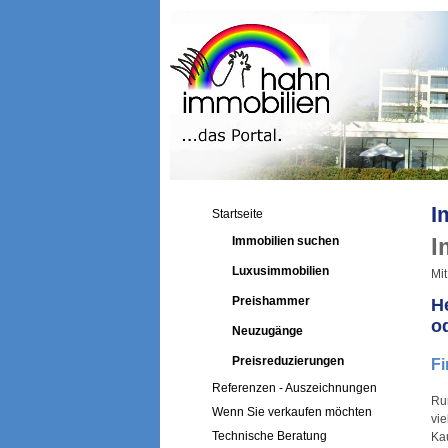
I
Startseite
I
Immobilien suchen
Luxusimmobilien
Mit
Preishammer
H
o
Neuzugänge
Preisreduzierungen
Fi
Referenzen - Auszeichnungen
Ru
Wenn Sie verkaufen möchten
vi
Technische Beratung
Kau