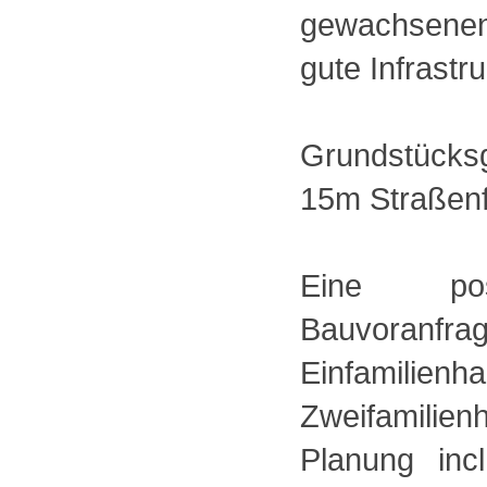
gewachsene
gute Infrastru
Grundstücksg
15m Straßenf
Eine posi
Bauvoranfra
Einfami
Zweifamilie
Planung inc