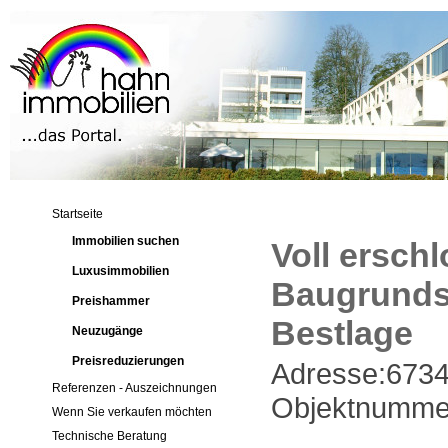
Startseite
Immobilien suchen
Voll ersch
Luxusimmobilien
Baugrunds
Preishammer
Bestlage
Neuzugänge
Preisreduzierungen
Adresse:673
Referenzen - Auszeichnungen
Objektnumme
Wenn Sie verkaufen möchten
Technische Beratung