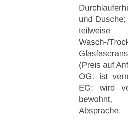
Durchlaufer
und Dusche; d
teilweis
Wasch-/Troc
Glasfaseran
(Preis auf An
OG: ist verm
EG: wird v
bewohnt, 
Absprache.