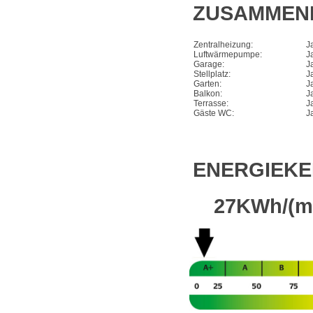
ZUSAMMEN
Zentralheizung:
J
Luftwärmepumpe:
J
Garage:
J
Stellplatz:
J
Garten:
J
Balkon:
J
Terrasse:
J
Gäste WC:
J
ENERGIEK
27KWh/(m²