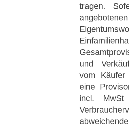
tragen. So
angebotene
Eigentums
Einfamilienh
Gesamtprovis
und Verkäuf
vom Käufer 
eine Provis
incl. MwSt
Verbrauch
abweichende