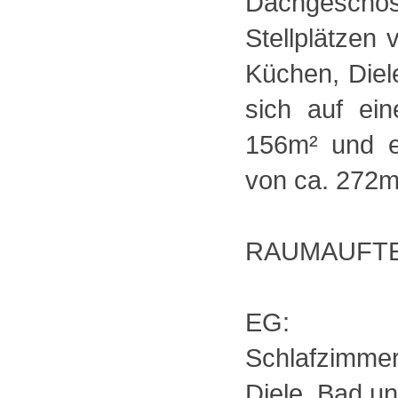
Dachgesc
Stellplätzen
Küchen, Diel
sich auf ei
156m² und e
von ca. 272m
RAUMAUFTE
EG: Woh
Schlafzimmer
Diele, Bad un