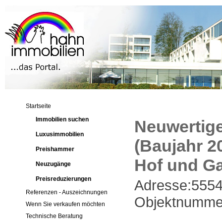
Startseite
Immobilien suchen
Neuwertig
Luxusimmobilien
(Baujahr 2
Preishammer
Hof und Ga
Neuzugänge
Preisreduzierungen
Adresse:555
Referenzen - Auszeichnungen
Objektnumme
Wenn Sie verkaufen möchten
Technische Beratung