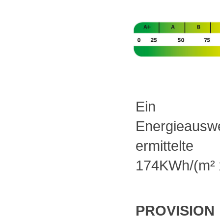
Ein verbr
Energieauswe
ermittelte
174KWh/(m² x
PROVISION