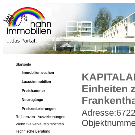
Startseite
Immobilien suchen
KAPITALAN
Luxusimmobilien
Einheiten z
Preishammer
Frankentha
Neuzugänge
Preisreduzierungen
Adresse:6722
Referenzen - Auszeichnungen
Objektnumme
Wenn Sie verkaufen möchten
Technische Beratung