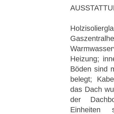
AUSSTATTU
Holzisoliergl
Gaszentral
Warmwasser
Heizung; inn
Böden sind m
belegt; Kabe
das Dach wur
der Dachb
Einheiten 