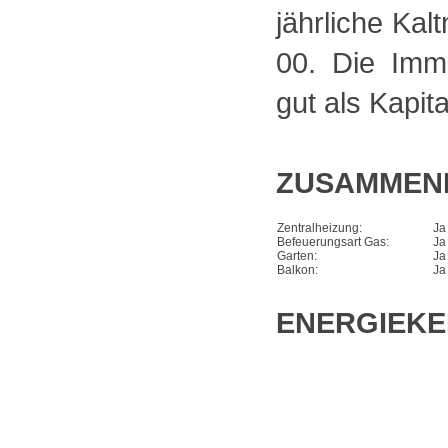
jährliche Kal
00. Die Immo
gut als Kapit
ZUSAMMEN
Zentralheizung:
Ja
Befeuerungsart Gas:
Ja
Garten:
Ja
Balkon:
Ja
ENERGIEK