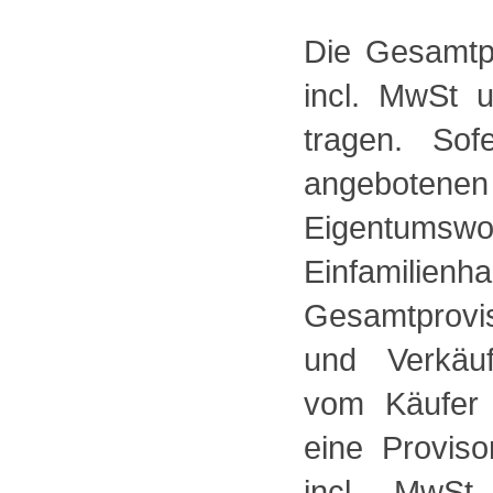
Die Gesamtpr
incl. MwSt 
tragen. So
angebotene
Eigentums
Einfamilienh
Gesamtprovis
und Verkäuf
vom Käufer 
eine Provis
incl. MwSt