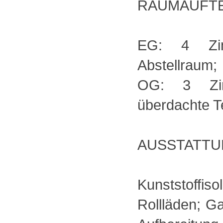
RAUMAUFTE
EG: 4 Zim
Abstellraum;
OG: 3 Zim
überdachte T
AUSSTATTU
Kunststoffi
Rollläden; G