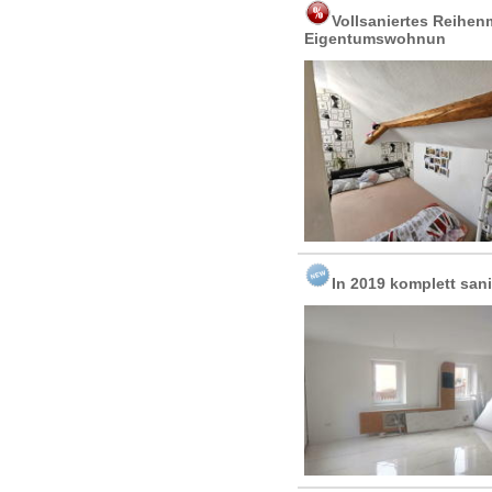
Vollsaniertes Reihenm
Eigentumswohnun
In 2019 komplett san