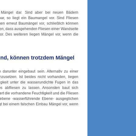
ne Mängel dar. Sind aber bei neuen Bädern
ar, so liegt ein Baumangel vor. Sind Fliesen
gen erneut Baumängel vor, schließlich können
den, dass ausgehenden Fliesen einer Wandseite
vor. Des weiteren liegen Mängel vor, wenn die
ind, können trotzdem Mängel
darunter eingebaut sein. Alternativ zu einer
zusetzen. Ist beides nicht vorhanden, liegen
gkeit unter die wasserundichte Fugen in das
os abfliesen zu lassen. Ansonsten baut sich
ert die vorhandene Feuchtigkeit und die Fliesen
enebene -wasserführende Ebene- ausgeglichen
gt bei einem falschen Einbau Mängel vor, wenn