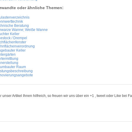
rwandte oder ähnliche Themen:
ulastenverzeichnis
ennwerttechnik
chnische Beratung
hwarze Wanne; Weiße Wanne
chter Keller
iestock / Drempel
chflächenfenster
hnflächenverordnung
sgebauter Keller
ntergärten
termittlung
nerstellung
 umbauter Raum
istungsbeschreibung
novierungsangebote
 unser Artikel Ihnen hilfreich, so freuen wir uns über ein +1 , tweet oder Like bei 