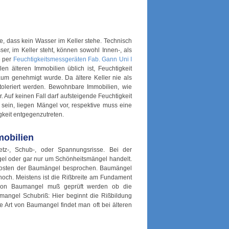
e, dass kein Wasser im Keller stehe. Technisch
er, im Keller steht, können sowohl Innen-, als
e per
Feuchtigkeitsmessgeräten Fab. Gann Uni I
en älteren Immobilien üblich ist, Feuchtigkeit
aum genehmigt wurde. Da ältere Keller nie als
oleriert werden. Bewohnbare Immobilien, wie
 Auf keinen Fall darf aufsteigende Feuchtigkeit
 sein, liegen Mängel vor, respektive muss eine
keit entgegenzutreten.
mobilien
etz-, Schub-, oder Spannungsrisse. Bei der
gel oder gar nur um Schönheitsmängel handelt.
gskosten der Baumängel besprochen. Baumängel
och. Meistens ist die Rißbreite am Fundament
 von Baumangel muß geprüft werden ob die
angel Schubriß: Hier beginnt die Rißbildung
Art von Baumangel findet man oft bei älteren