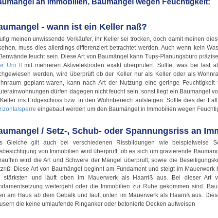
umängel an Immobilien, Baumängel wegen Feuchtigkeit:
aumangel - wann ist ein Keller naß?
fig meinen unwissende Verkäufer, ihr Keller sei trocken, doch damit meinen dies
ehen, muss dies allerdings differenziert betrachtet werden. Auch wenn kein Wass
ßenwände feucht sein. Diese Art von Baumängel kann Tups-Planungsbüro präzis
r Uni II
mit mehreren Aktivelektroden exakt überprüfen. Sollte, was bei fast all
chgewiesen werden, wird überprüft ob der Keller nur als Keller oder als Wohnr
hnraum geplant waren, kann nach Art der Nutzung eine geringe Feuchtigkeit t
terainwohnungen dürfen dagegen nicht feucht sein, sonst liegt ein Baumangel vor.
Keller ins Erdgeschoss bzw. in den Wohnbereich aufsteigen. Sollte dies der Fall
rizontalsperre
eingebaut werden um den Baumängel in Immobilien wegen Feuchtig
aumangel / Setz-, Schub- oder Spannungsriss an Im
s Gleiche gilt auch bei verschiedenen Rissbildungen wie beispielweise S
tsbesichtigung von Immobilien wird überprüft, ob es sich um gravierende Bauman
raufhin wird die Art und Schwere der Mängel überprüft, sowie die Beseitigun
tzriß: Diese Art von Baumängel beginnt am Fundament und steigt im Mauerwerk h
 stärksten und läuft oben im Mauerwerk als Haarriß aus. Bei dieser Art
ndamentsetzung weitergeht oder die Immobilien zur Ruhe gekommen sind. Baum
en am Haus ab dem Gebälk und läuft unten im Mauerwerk als Haarriß aus. Diese 
usern die keine umlaufende Ringanker oder betonierte Decken aufweisen