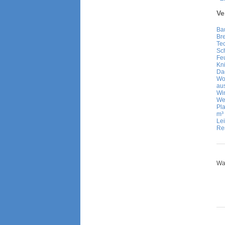
Ve
Ba
Br
Te
Sc
Feu
Kn
Da
Wo
au
Wi
Wer
Pla
m³
Le
Re
War