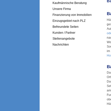
Ba
Kaufmännische Beratung
Unsere Firma
B
Finanzierung von Immobilien
Häu
Einzugsgebiet nach PLZ
ges
Befreundete Seiten
Au
Kunden / Partner
ode
na
Stellenangebote
Wo
Nachrichten
Sou
im 
Ho
B
Da
Or
Da
Se
am
Fu
ob
Hä