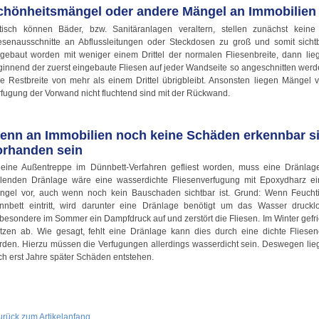
chönheitsmängel oder andere Mängel an Immobilien
tisch können Bäder, bzw. Sanitäranlagen veraltern, stellen zunächst kei
iesenausschnitte an Abflussleitungen oder Steckdosen zu groß und somit sichtb
ngebaut worden mit weniger einem Drittel der normalen Fliesenbreite, dann lie
ginnend der zuerst eingebaute Fliesen auf jeder Wandseite so angeschnitten wer
ne Restbreite von mehr als einem Drittel übrigbleibt. Ansonsten liegen Mängel 
fugung der Vorwand nicht fluchtend sind mit der Rückwand.
enn an Immobilien noch keine Schäden erkennbar s
orhanden sein
t eine Außentreppe im Dünnbett-Verfahren gefliest worden, muss eine Dränlage 
hlenden Dränlage wäre eine wasserdichte Fliesenverfugung mit Epoxydharz ein
ngel vor, auch wenn noch kein Bauschaden sichtbar ist. Grund: Wenn Feuchti
nnbett eintritt, wird darunter eine Dränlage benötigt um das Wasser druckl
besondere im Sommer ein Dampfdruck auf und zerstört die Fliesen. Im Winter gefri
atzen ab. Wie gesagt, fehlt eine Dränlage kann dies durch eine dichte Flies
rden. Hierzu müssen die Verfugungen allerdings wasserdicht sein. Deswegen lie
ch erst Jahre später Schäden entstehen.
urück zum Artikelanfang