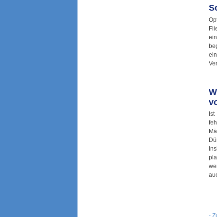
S
Op
Fl
ei
be
ei
Ver
W
v
Is
fe
Mä
Dü
ins
pl
we
au
- Z